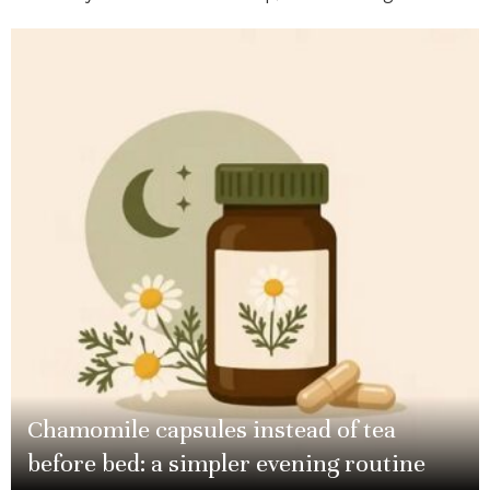
Chamomile capsules instead of tea
before bed: a simpler evening routine