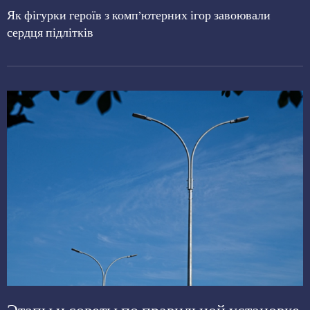
Як фігурки героїв з комп’ютерних ігор завоювали
сердця підлітків