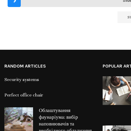
Slide
RANDOM ARTICLES
POPULAR AR
Security systems
Perfect office chair
Облаштування
фаунаріума: вибір
наповнювачів та
необхідного обладнання