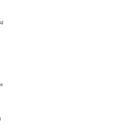
ці
же
ї