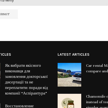
 to verify
TICLES
LATEST ARTICLES
Як вибрати якісного
Car rental Ma
виконавця для
compare and
замовлення докторської
дисертації та не
переплатити: поради від
компанії “Аспірантура”
Chamomile c
instead of te
Восстановление
simpler even