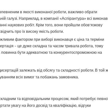
и впевненим в якості виконаної роботи, важливо обрати
ній галузі. Наприклад, в компанії «Аспірантура» всі виконав
анні наукових робіт. Крім того, вони пройшли обов’язкову
відчить про їх високу якість роботи.
ажливим фактором при виборі виконавця є ціна та терміни
ертація – це дуже складна та часом тривала робота, тому
а повинна бути адекватною та конкурентоспроможною на
исертацій залежать від обсягу та складності роботи. В той 
хуванням всіх вимог та побажань замовника.
складним та відповідальним процесом, який потребує певно
ртати увагу на його досвід та кваліфікацію, відгуки