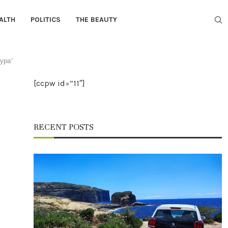
ALTH
POLITICS
THE BEAUTY
тура”
[ccpw id=”11″]
RECENT POSTS