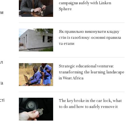
campaigns safely with Linken
Sphere
ім
Як правильно виконувати кладку
стін із газоблоку: основні правила
та етапи
ил
Strategic educational ventures:
transforming the learning landscape
in West Africa
та
сті
The key broke in the car lock, what
to do and how to safely remove it