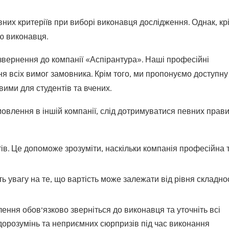
вних критеріїв при виборі виконавця дослідження. Однак, кр
ію виконавця.
звернення до компанії «Аспірантура». Наші професійні
ня всіх вимог замовника. Крім того, ми пропонуємо доступну
вими для студентів та вчених.
овлення в іншій компанії, слід дотримуватися певних прав
тів. Це допоможе зрозуміти, наскільки компанія професійна 
ть увагу на те, що вартість може залежати від рівня складно
ння обов’язково зверніться до виконавця та уточніть всі
орозумінь та неприємних сюрпризів під час виконання