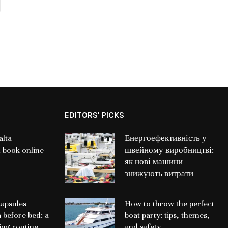
EDITORS' PICKS
lta –
Енергоефективність у
 book online
швейному виробництві:
як нові машини
знижують витрати
apsules
How to throw the perfect
a before bed: a
boat party: tips, themes,
ing routine
and safety