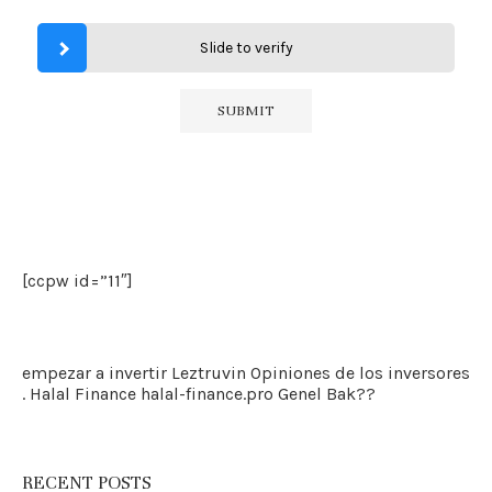
Slide to verify
[ccpw id=”11″]
empezar a invertir
Leztruvin
Opiniones de los inversores
. Halal Finance
halal-finance.pro
Genel Bak??
RECENT POSTS