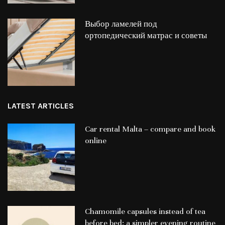
Выбор ламелей под
ортопедический матрас и советы
LATEST ARTICLES
Car rental Malta – compare and book
online
Chamomile capsules instead of tea
before bed: a simpler evening routine