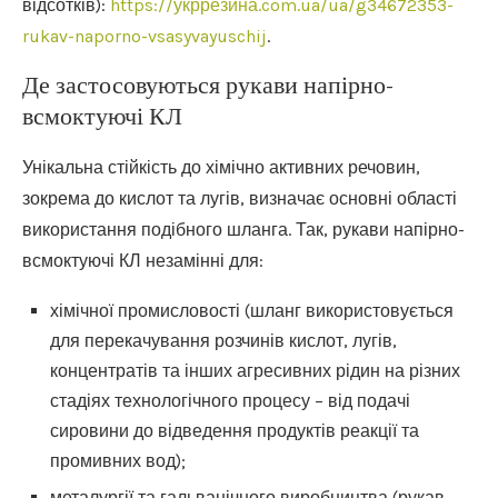
відсотків):
https://укррезина.com.ua/ua/g34672353-
rukav-naporno-vsasyvayuschij
.
Де застосовуються рукави напірно-
всмоктуючі КЛ
Унікальна стійкість до хімічно активних речовин,
зокрема до кислот та лугів, визначає основні області
використання подібного шланга. Так, рукави напірно-
всмоктуючі КЛ незамінні для:
хімічної промисловості (шланг використовується
для перекачування розчинів кислот, лугів,
концентратів та інших агресивних рідин на різних
стадіях технологічного процесу – від подачі
сировини до відведення продуктів реакції та
промивних вод);
металургії та гальванічного виробництва (рукав