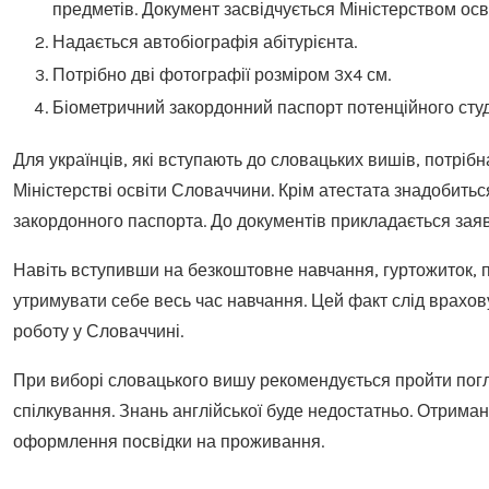
предметів. Документ засвідчується Міністерством осв
Надається автобіографія абітурієнта.
Потрібно дві фотографії розміром 3х4 см.
Біометричний закордонний паспорт потенційного студе
Для українців, які вступають до словацьких вишів, потріб
Міністерстві освіти Словаччини. Крім атестата знадобитьс
закордонного паспорта. До документів прикладається за
Навіть вступивши на безкоштовне навчання, гуртожиток, 
утримувати себе весь час навчання. Цей факт слід врахов
роботу у Словаччині.
При виборі словацького вишу рекомендується пройти погл
спілкування. Знань англійської буде недостатньо. Отрима
оформлення посвідки на проживання.