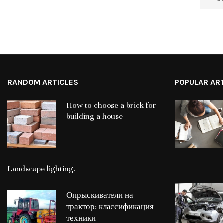
RANDOM ARTICLES
POPULAR AR
How to choose a brick for
building a house
Landscape lighting.
Опрыскиватели на
трактор: классификация
техники