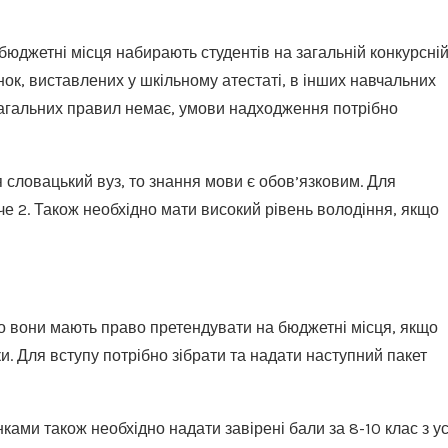
бюджетні місця набирають студентів на загальній конкурсні
нок, виставлених у шкільному атестаті, в інших навчальних
т загальних правил немає, умови надходження потрібно
я словацький вуз, то знання мови є обов’язковим. Для
че 2. Також необхідно мати високий рівень володіння, якщо
бто вони мають право претендувати на бюджетні місця, якщо
ки. Для вступу потрібно зібрати та надати наступний пакет
ками також необхідно надати завірені бали за 8-10 клас з ус