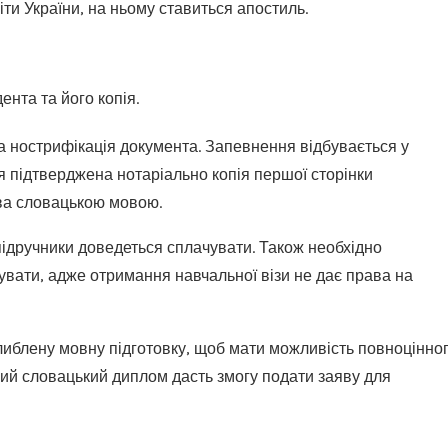
іти України, на ньому ставиться апостиль.
нта та його копія.
на нострифікація документа. Запевнення відбувається у
я підтверджена нотаріально копія першої сторінки
ява словацькою мовою.
підручники доведеться сплачувати. Також необхідно
увати, адже отримання навчальної візи не дає права на
иблену мовну підготовку, щоб мати можливість повноцінно
ний словацький диплом дасть змогу подати заяву для