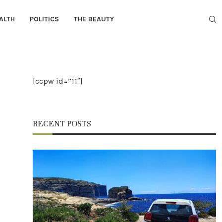
ALTH
POLITICS
THE BEAUTY
[ccpw id=”11″]
RECENT POSTS