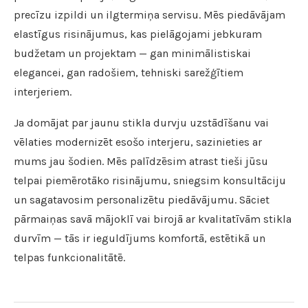
precīzu izpildi un ilgtermiņa servisu. Mēs piedāvājam
elastīgus risinājumus, kas pielāgojami jebkuram
budžetam un projektam — gan minimālistiskai
elegancei, gan radošiem, tehniski sarežģītiem
interjeriem.
Ja domājat par jaunu stikla durvju uzstādīšanu vai
vēlaties modernizēt esošo interjeru, sazinieties ar
mums jau šodien. Mēs palīdzēsim atrast tieši jūsu
telpai piemērotāko risinājumu, sniegsim konsultāciju
un sagatavosim personalizētu piedāvājumu. Sāciet
pārmaiņas savā mājoklī vai birojā ar kvalitatīvām stikla
durvīm — tās ir ieguldījums komfortā, estētikā un
telpas funkcionalitātē.