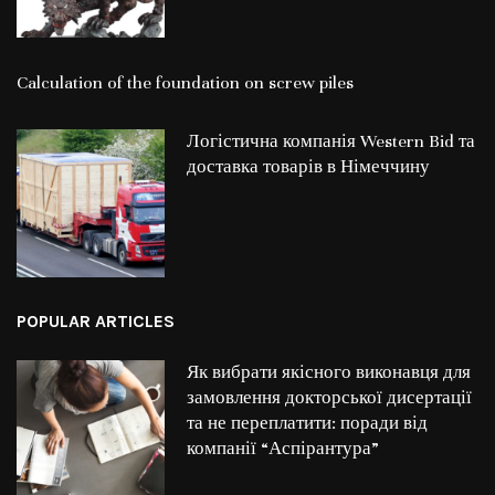
Calculation of the foundation on screw piles
Логістична компанія Western Bid та
доставка товарів в Німеччину
POPULAR ARTICLES
Як вибрати якісного виконавця для
замовлення докторської дисертації
та не переплатити: поради від
компанії “Аспірантура”