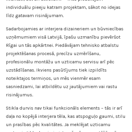
individuālu pieeju katram projektam, sākot no idejas
līdz gatavam risinājumam.
Sadarbojamies ar interjera dizaineriem un būvniecības
uzņēmumiem visā Latvijā, īpašu uzmanību pievēršot
Rīgai un tās apkārtnei. Piedāvājam tehnisko atbalstu
projektēšanas procesā, precīzu uzmērīšanu,
profesionālu montāžu un uzticamu servisu arī pēc
uzstādīšanas. Ikviens pasūtījums tiek izpildīts
noteiktajos termiņos, un mēs vienmēr esam
sasniedzami, lai atbildētu uz jautājumiem vai rastu
risinājumus.
Stikla durvis nav tikai funkcionāls elements – tās ir arī
daļa no kopējā interjera tēla, kas atspoguļo gaumi, stilu
un prasības pēc kvalitātes. Ja meklējat uzticamu