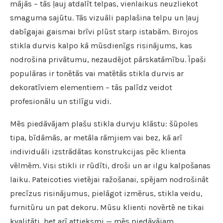
mājās – tās ļauj atdalīt telpas, vienlaikus neuzliekot
smaguma sajūtu. Tās vizuāli paplašina telpu un ļauj
dabīgajai gaismai brīvi plūst starp istabām. Birojos
stikla durvis kalpo kā mūsdienīgs risinājums, kas
nodrošina privātumu, nezaudējot pārskatāmību. Īpaši
populāras ir tonētās vai matētās stikla durvis ar
dekoratīviem elementiem – tās palīdz veidot
profesionālu un stilīgu vidi.
Mēs piedāvājam plašu stikla durvju klāstu: šūpoles
tipa, bīdāmās, ar metāla rāmjiem vai bez, kā arī
individuāli izstrādātas konstrukcijas pēc klienta
vēlmēm. Visi stikli ir rūdīti, droši un ar ilgu kalpošanas
laiku. Pateicoties vietējai ražošanai, spējam nodrošināt
precīzus risinājumus, pielāgot izmērus, stikla veidu,
furnitūru un pat dekoru. Mūsu klienti novērtē ne tikai
kvalitāti, bet arī attieksmi — mēs piedāvājam