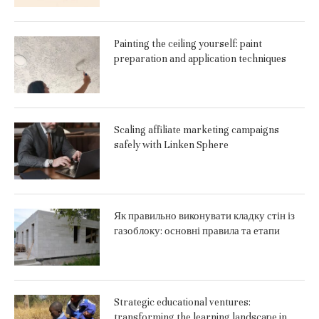
Painting the ceiling yourself: paint
preparation and application techniques
Scaling affiliate marketing campaigns
safely with Linken Sphere
Як правильно виконувати кладку стін із
газоблоку: основні правила та етапи
Strategic educational ventures:
transforming the learning landscape in