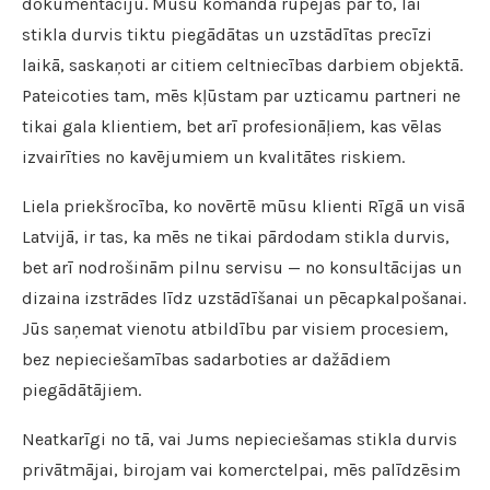
dokumentāciju. Mūsu komanda rūpējas par to, lai
stikla durvis tiktu piegādātas un uzstādītas precīzi
laikā, saskaņoti ar citiem celtniecības darbiem objektā.
Pateicoties tam, mēs kļūstam par uzticamu partneri ne
tikai gala klientiem, bet arī profesionāļiem, kas vēlas
izvairīties no kavējumiem un kvalitātes riskiem.
Liela priekšrocība, ko novērtē mūsu klienti Rīgā un visā
Latvijā, ir tas, ka mēs ne tikai pārdodam stikla durvis,
bet arī nodrošinām pilnu servisu — no konsultācijas un
dizaina izstrādes līdz uzstādīšanai un pēcapkalpošanai.
Jūs saņemat vienotu atbildību par visiem procesiem,
bez nepieciešamības sadarboties ar dažādiem
piegādātājiem.
Neatkarīgi no tā, vai Jums nepieciešamas stikla durvis
privātmājai, birojam vai komerctelpai, mēs palīdzēsim