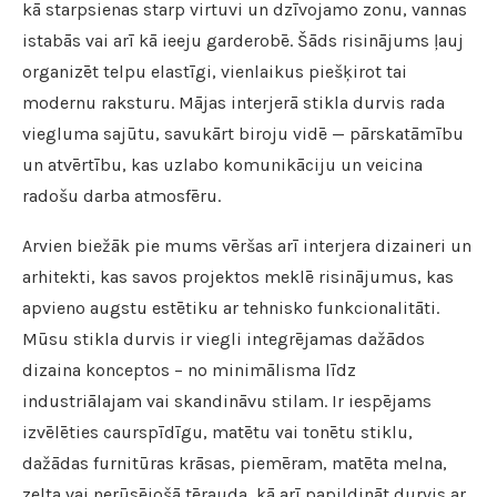
kā starpsienas starp virtuvi un dzīvojamo zonu, vannas
istabās vai arī kā ieeju garderobē. Šāds risinājums ļauj
organizēt telpu elastīgi, vienlaikus piešķirot tai
modernu raksturu. Mājas interjerā stikla durvis rada
viegluma sajūtu, savukārt biroju vidē — pārskatāmību
un atvērtību, kas uzlabo komunikāciju un veicina
radošu darba atmosfēru.
Arvien biežāk pie mums vēršas arī interjera dizaineri un
arhitekti, kas savos projektos meklē risinājumus, kas
apvieno augstu estētiku ar tehnisko funkcionalitāti.
Mūsu stikla durvis ir viegli integrējamas dažādos
dizaina konceptos – no minimālisma līdz
industriālajam vai skandināvu stilam. Ir iespējams
izvēlēties caurspīdīgu, matētu vai tonētu stiklu,
dažādas furnitūras krāsas, piemēram, matēta melna,
zelta vai nerūsējošā tērauda, kā arī papildināt durvis ar