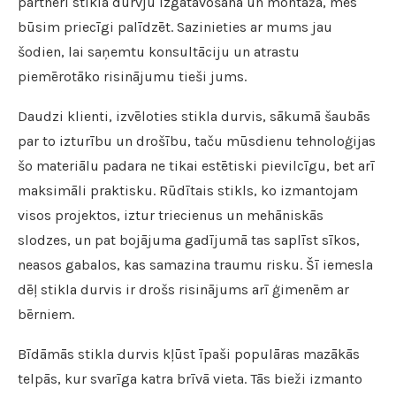
partneri stikla durvju izgatavošanā un montāžā, mēs
būsim priecīgi palīdzēt. Sazinieties ar mums jau
šodien, lai saņemtu konsultāciju un atrastu
piemērotāko risinājumu tieši jums.
Daudzi klienti, izvēloties stikla durvis, sākumā šaubās
par to izturību un drošību, taču mūsdienu tehnoloģijas
šo materiālu padara ne tikai estētiski pievilcīgu, bet arī
maksimāli praktisku. Rūdītais stikls, ko izmantojam
visos projektos, iztur triecienus un mehāniskās
slodzes, un pat bojājuma gadījumā tas saplīst sīkos,
neasos gabalos, kas samazina traumu risku. Šī iemesla
dēļ stikla durvis ir drošs risinājums arī ģimenēm ar
bērniem.
Bīdāmās stikla durvis kļūst īpaši populāras mazākās
telpās, kur svarīga katra brīvā vieta. Tās bieži izmanto