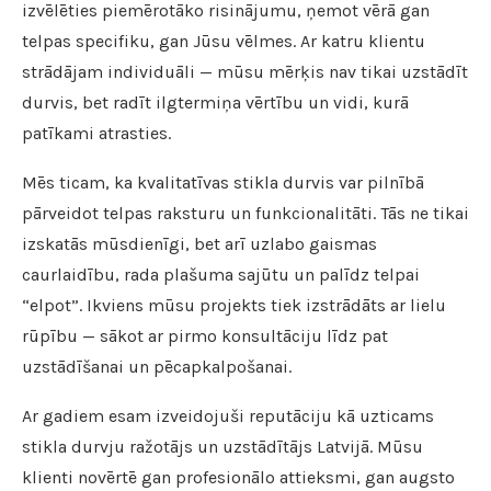
izvēlēties piemērotāko risinājumu, ņemot vērā gan
telpas specifiku, gan Jūsu vēlmes. Ar katru klientu
strādājam individuāli — mūsu mērķis nav tikai uzstādīt
durvis, bet radīt ilgtermiņa vērtību un vidi, kurā
patīkami atrasties.
Mēs ticam, ka kvalitatīvas stikla durvis var pilnībā
pārveidot telpas raksturu un funkcionalitāti. Tās ne tikai
izskatās mūsdienīgi, bet arī uzlabo gaismas
caurlaidību, rada plašuma sajūtu un palīdz telpai
“elpot”. Ikviens mūsu projekts tiek izstrādāts ar lielu
rūpību — sākot ar pirmo konsultāciju līdz pat
uzstādīšanai un pēcapkalpošanai.
Ar gadiem esam izveidojuši reputāciju kā uzticams
stikla durvju ražotājs un uzstādītājs Latvijā. Mūsu
klienti novērtē gan profesionālo attieksmi, gan augsto