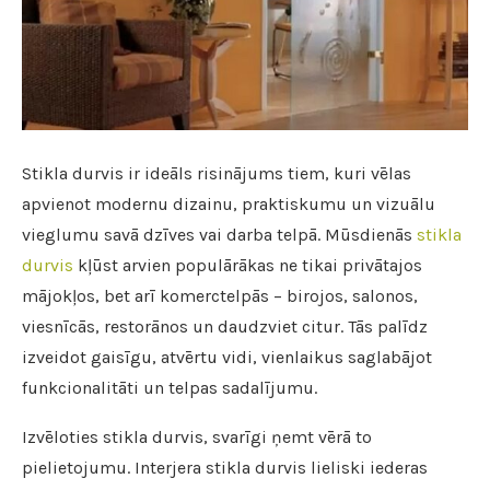
Stikla durvis ir ideāls risinājums tiem, kuri vēlas
apvienot modernu dizainu, praktiskumu un vizuālu
vieglumu savā dzīves vai darba telpā.
Mūsdienās
stikla
durvis
kļūst arvien populārākas ne tikai privātajos
mājokļos, bet arī komerctelpās – birojos, salonos,
viesnīcās, restorānos un daudzviet citur. Tās palīdz
izveidot gaisīgu, atvērtu vidi, vienlaikus saglabājot
funkcionalitāti un telpas sadalījumu.
Izvēloties stikla durvis, svarīgi ņemt vērā to
pielietojumu. Interjera stikla durvis lieliski iederas