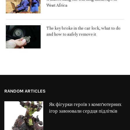
West Africa
The key broke in the car lock, what to do
and how to safely remove it
RANDOM ARTICLES
Як фігурки героїв з комп’ютерних
ігор завоювали сердця підлітків