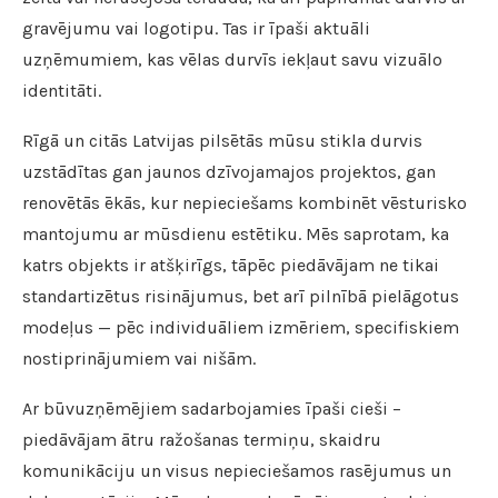
gravējumu vai logotipu. Tas ir īpaši aktuāli
uzņēmumiem, kas vēlas durvīs iekļaut savu vizuālo
identitāti.
Rīgā un citās Latvijas pilsētās mūsu stikla durvis
uzstādītas gan jaunos dzīvojamajos projektos, gan
renovētās ēkās, kur nepieciešams kombinēt vēsturisko
mantojumu ar mūsdienu estētiku. Mēs saprotam, ka
katrs objekts ir atšķirīgs, tāpēc piedāvājam ne tikai
standartizētus risinājumus, bet arī pilnībā pielāgotus
modeļus — pēc individuāliem izmēriem, specifiskiem
nostiprinājumiem vai nišām.
Ar būvuzņēmējiem sadarbojamies īpaši cieši –
piedāvājam ātru ražošanas termiņu, skaidru
komunikāciju un visus nepieciešamos rasējumus un