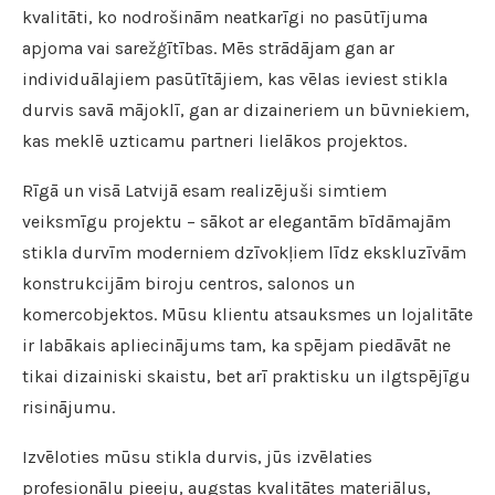
kvalitāti, ko nodrošinām neatkarīgi no pasūtījuma
apjoma vai sarežģītības. Mēs strādājam gan ar
individuālajiem pasūtītājiem, kas vēlas ieviest stikla
durvis savā mājoklī, gan ar dizaineriem un būvniekiem,
kas meklē uzticamu partneri lielākos projektos.
Rīgā un visā Latvijā esam realizējuši simtiem
veiksmīgu projektu – sākot ar elegantām bīdāmajām
stikla durvīm moderniem dzīvokļiem līdz ekskluzīvām
konstrukcijām biroju centros, salonos un
komercobjektos. Mūsu klientu atsauksmes un lojalitāte
ir labākais apliecinājums tam, ka spējam piedāvāt ne
tikai dizainiski skaistu, bet arī praktisku un ilgtspējīgu
risinājumu.
Izvēloties mūsu stikla durvis, jūs izvēlaties
profesionālu pieeju, augstas kvalitātes materiālus,