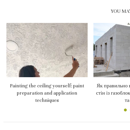
YOU MAY
Painting the ceiling yourself: paint
Як правильно 
preparation and application
стін із газобло
techniques
та