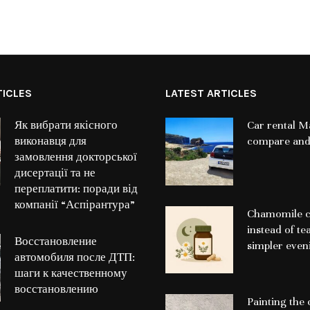
TICLES
LATEST ARTICLES
Як вибрати якісного
Car rental Ma
виконавця для
compare and
замовлення докторської
дисертації та не
переплатити: поради від
компанії “Аспірантура”
Chamomile c
instead of te
Восстановление
simpler even
автомобиля после ДТП:
шаги к качественному
восстановлению
Painting the 