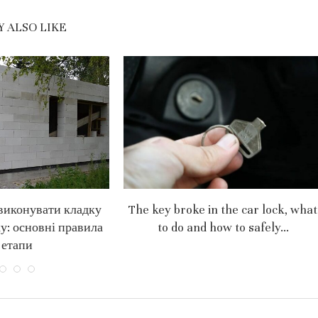
 ALSO LIKE
виконувати кладку
The key broke in the car lock, what
ку: основні правила
to do and how to safely...
 етапи