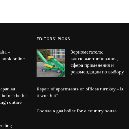
EDITORS' PICKS
lta –
Зернометатель:
 book online
ключевые требования,
сфера применения и
рекомендации по выбору
apsules
Repair of apartments or offices turnkey – is
a before bed: a
it worth it?
ing routine
Choose a gas boiler for a country house.
ceiling