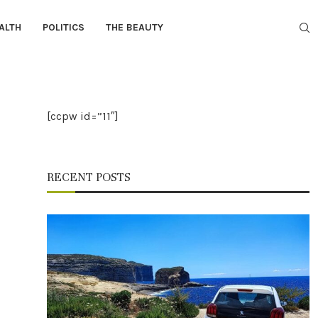
ALTH
POLITICS
THE BEAUTY
[ccpw id=”11″]
RECENT POSTS