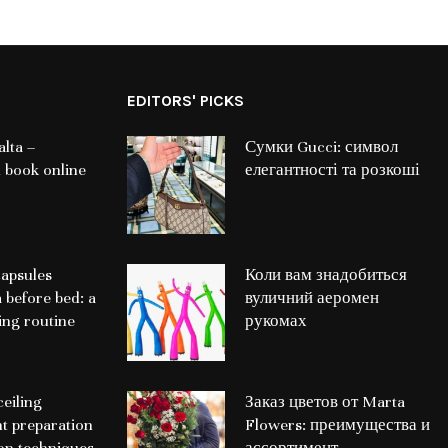
EDITORS' PICKS
lta –
Сумки Gucci: символ
 book online
елегантності та розкоші
apsules
Коли вам знадобиться
a before bed: a
вуличний аеромен
ing routine
рукомах
ceiling
Заказ цветов от Marta
nt preparation
Flowers: преимущества и