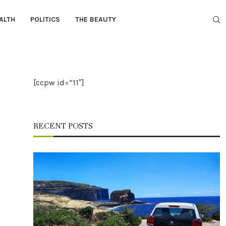
ALTH
POLITICS
THE BEAUTY
[ccpw id=”11″]
RECENT POSTS