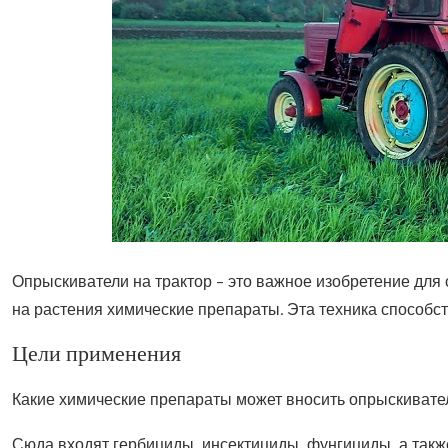
Опрыскиватели на трактор – это важное изобретение для 
на растения химические препараты.
Эта техника способс
Цели применения
Какие химические препараты может вносить опрыскивател
Сюда входят гербициды, инсектициды, фунгициды, а так