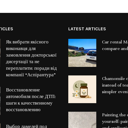
TICLES
LATEST ARTICLES
Як вибрати якісного
Car rental Ma
виконавця для
compare and
замовлення докторської
дисертації та не
переплатити: поради від
компанії “Аспірантура”
Chamomile c
instead of te
Восстановление
simpler even
автомобиля после ДТП:
шаги к качественному
восстановлению
Painting the 
yourself: pai
Выбор ламелей под