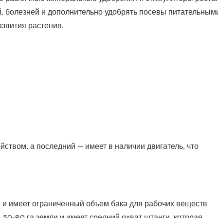
й, болезней и дополнительно удобрять посевы питательным
звития растения.
ством, а последний — имеет в наличии двигатель, что
, и имеет ограниченный объем бака для рабочих веществ
ь 50-80 га земли и имеет средний охват штанги, которая