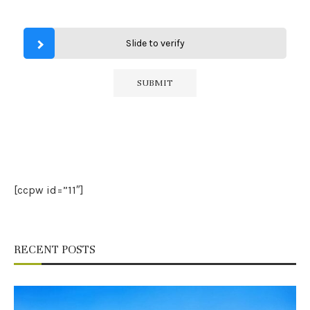
Slide to verify
[ccpw id=”11″]
RECENT POSTS