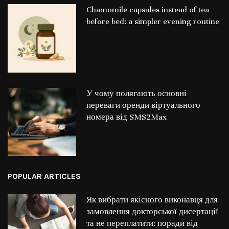
Chamomile capsules instead of tea
before bed: a simpler evening routine
У чому полягають основні
переваги оренди віртуального
номера від SMS2Max
POPULAR ARTICLES
Як вибрати якісного виконавця для
замовлення докторської дисертації
та не переплатити: поради від