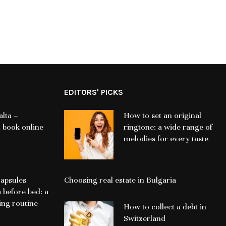
EDITORS' PICKS
lta –
How to set an original
 book online
ringtone: a wide range of
melodies for every taste
apsules
Choosing real estate in Bulgaria
a before bed: a
ing routine
How to collect a debt in
Switzerland