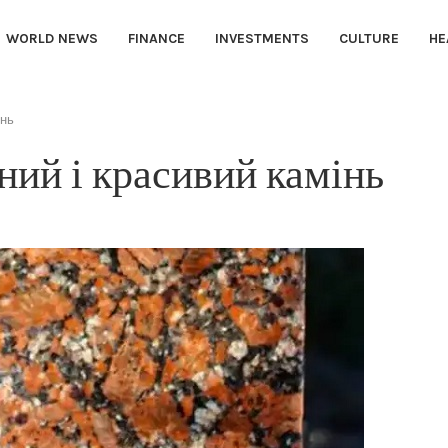
WORLD NEWS
FINANCE
INVESTMENTS
CULTURE
HE
інь
чний і красивий камінь