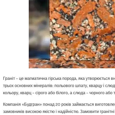
Граніт – це магматична гірська порода, яка утворюється вн
трьох основних мінералів: польового шпату, кварцу і слюд
кольору, кварц – сірого або білого, а слюда – чорного або
Компанія «Будгран» понад 20 років займається виготовлен
замовників високою якістю і надійністю. Замовити грані