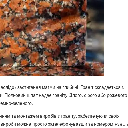
аслідок застигання магми на глибині. Граніт складається з
и.
Польовий шпат надає граніту білого, сірого або рожевого
 темно-зеленого.
ням та монтажем виробів з граніту, забезпечуючи своїх
тні вироби можна просто зателефонувавши за номером +380 