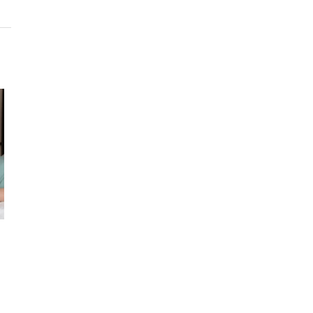
Never shrink your favorite sweater
Чому розумні к
again—do this instead
поп