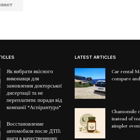
TICLES
LATEST ARTICLES
Як вибрати якісного
Car rental Ma
виконавця для
compare and
замовлення докторської
дисертації та не
переплатити: поради від
компанії “Аспірантура”
Chamomile c
instead of te
Восстановление
simpler even
автомобиля после ДТП:
шаги к качественному