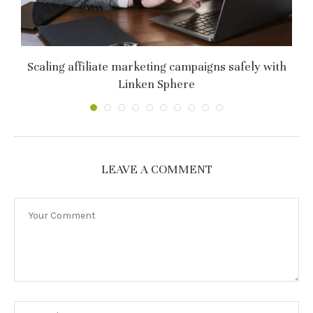
т
Scaling affiliate marketing campaigns safely with
C
Linken Sphere
LEAVE A COMMENT