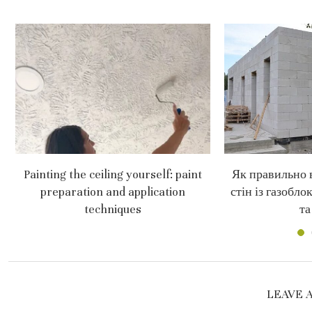
Painting the ceiling yourself: paint
Як правильно 
preparation and application
стін із газобло
techniques
та
LEAVE 