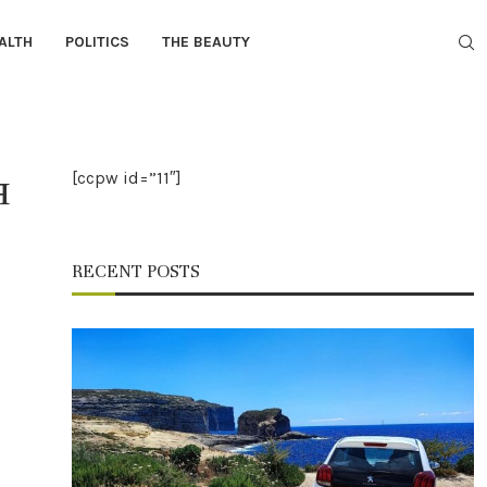
ALTH
POLITICS
THE BEAUTY
я
[ccpw id=”11″]
RECENT POSTS