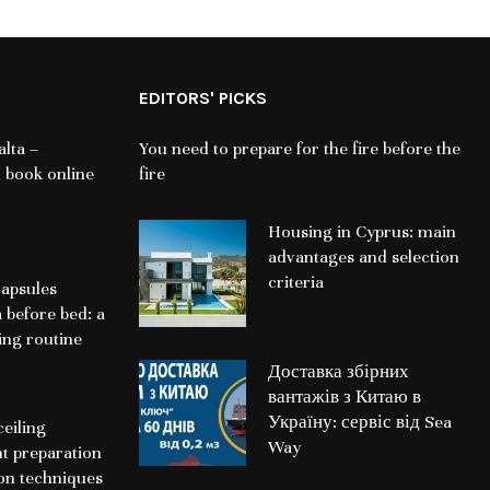
EDITORS' PICKS
lta –
You need to prepare for the fire before the
 book online
fire
Housing in Cyprus: main
advantages and selection
criteria
apsules
a before bed: a
ing routine
Доставка збірних
вантажів з Китаю в
Україну: сервіс від Sea
ceiling
Way
nt preparation
ion techniques