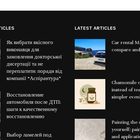
TICLES
LATEST ARTICLES
Як вибрати якісного
Car rental Ma
виконавця для
compare and
замовлення докторської
дисертації та не
переплатити: поради від
компанії “Аспірантура”
Chamomile c
instead of te
Восстановление
simpler even
автомобиля после ДТП:
шаги к качественному
восстановлению
Painting the 
yourself: pai
Выбор ламелей под
and applicat