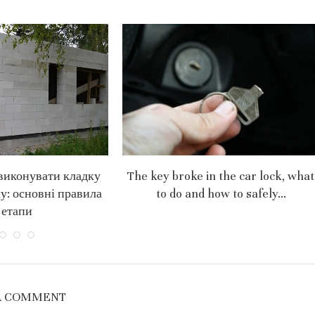
виконувати кладку
The key broke in the car lock, what
ку: основні правила
to do and how to safely...
 етапи
A COMMENT