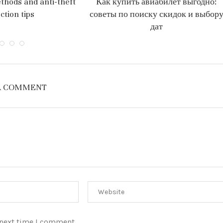
thods and anti-theft
Как купить авиабилет выгодно:
ction tips
советы по поиску скидок и выбор
дат
A COMMENT
 next time I comment.