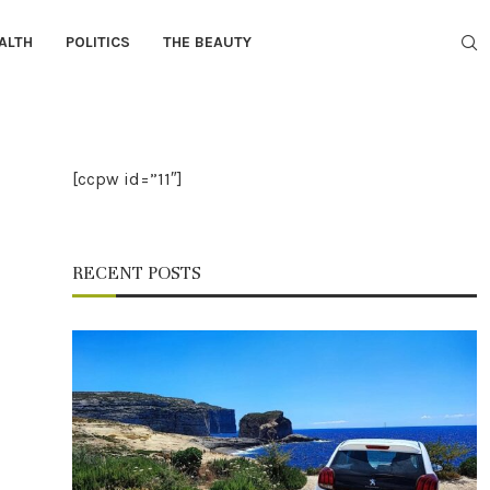
ALTH
POLITICS
THE BEAUTY
[ccpw id=”11″]
RECENT POSTS