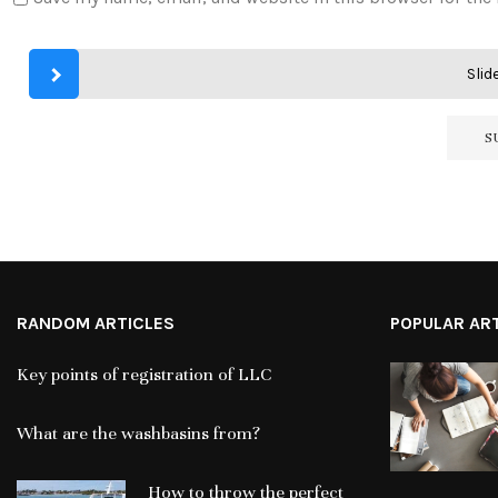
Slide
RANDOM ARTICLES
POPULAR AR
Key points of registration of LLC
What are the washbasins from?
How to throw the perfect