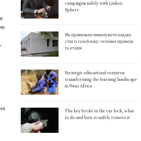
campaigns safely with Linken
Sphere
 в
ие
Як правильно виконувати кладку
стін із газоблоку: основні правила
,
та етапи
Strategic educational ventures:
transforming the learning landscape
in West Africa
на
The key broke in the car lock, what
to do and how to safely remove it