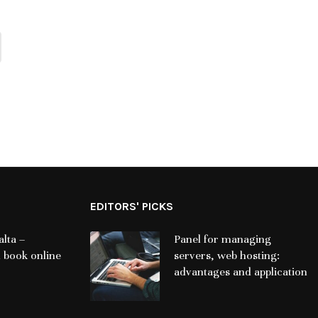
EDITORS' PICKS
lta –
Panel for managing
 book online
servers, web hosting:
advantages and application