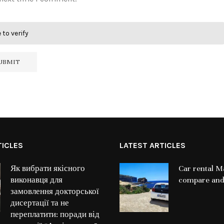
 to verify
TICLES
LATEST ARTICLES
Як вибрати якісного
Car rental Ma
виконавця для
compare and
замовлення докторської
дисертації та не
переплатити: поради від