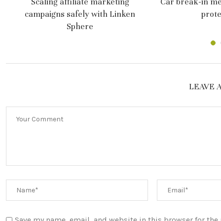
Scaling affiliate marketing
Car break-in me
campaigns safely with Linken
prote
Sphere
LEAVE 
Save my name, email, and website in this browser for the