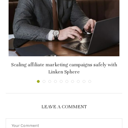
т
Scaling affiliate marketing campaigns safely with
C
Linken Sphere
LEAVE A COMMENT