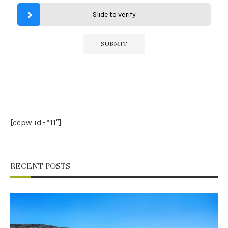
Slide to verify
[ccpw id=”11″]
RECENT POSTS