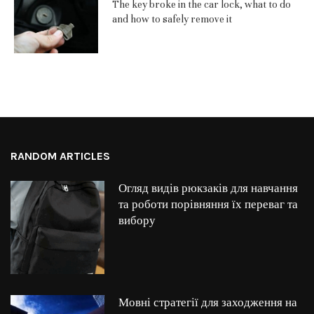
The key broke in the car lock, what to do
and how to safely remove it
RANDOM ARTICLES
Огляд видів рюкзаків для навчання
та роботи порівняння їх переваг та
вибору
Мовні стратегії для заходження на