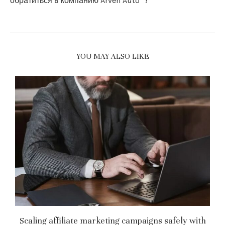
обратиться в компанию Arven Auto™!
YOU MAY ALSO LIKE
т
Scaling affiliate marketing campaigns safely with
C