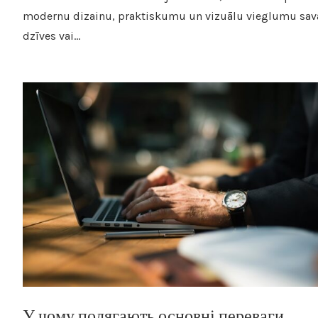
modernu dizainu, praktiskumu un vizuālu vieglumu sav
dzīves vai…
У чому полягають основні переваги