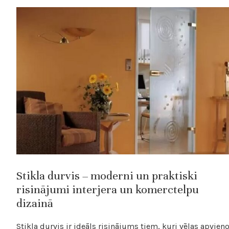
Stikla durvis – moderni un praktiski
risinājumi interjera un komerctelpu
dizainā
Stikla durvis ir ideāls risinājums tiem, kuri vēlas apvieno