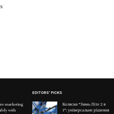
ax
EDITORS' PICKS
iate marketing
Коляски “Зима-Літо 2 в
fely with
1”: універсальне рішення