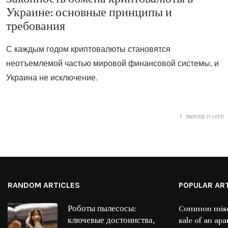
Украине: основные принципы и
требования
С каждым годом криптовалюты становятся
неотъемлемой частью мировой финансовой системы, и
Украина не исключение.
NEWER POSTS
RANDOM ARTICLES
POPULAR AR
Роботы пылесосы:
Common misco
ключевые достоинства,
sale of an ap