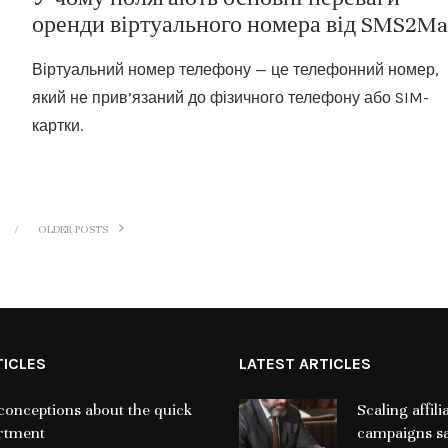
оренди віртуального номера від SMS2M
Віртуальний номер телефону — це телефонний номер,
який не прив’язаний до фізичного телефону або SIM-
картки.
OLDER POSTS
TICLES
LATEST ARTICLES
nceptions about the quick
Scaling affil
artment
campaigns sa